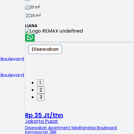
2
23
m
2
23
m
LIANA
Disewakan
1
2
3
Rp 35 Jt/thn
Jakarta Pusat
Disewakan Apartment Mediterania Boulevard
Kemayoran 2BR