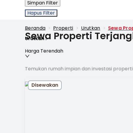
Simpan Filter
Hapus Filter
Beranda
>
Properti
>
Urutkan
>
Sewa Prop
Sewa Properti Terjan
Urutkan
:
Harga Terendah
Temukan rumah impian dan investasi properti
Disewakan