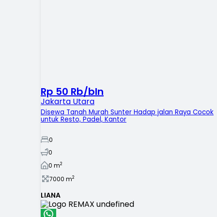
Rp 50 Rb/bln
Jakarta Utara
Disewa Tanah Murah Sunter Hadap jalan Raya Cocok
untuk Resto, Padel, Kantor
0
0
2
0
m
2
7000
m
LIANA