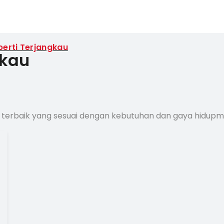
erti Terjangkau
gkau
 terbaik yang sesuai dengan kebutuhan dan gaya hidup