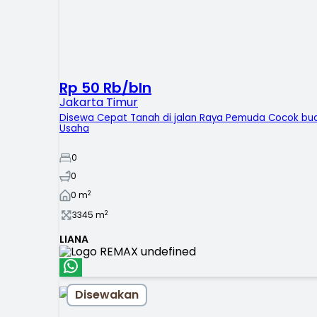
Rp 50 Rb/bln
Jakarta Timur
Disewa Cepat Tanah di jalan Raya Pemuda Cocok bu
Usaha
0
0
2
0
m
2
3345
m
LIANA
Disewakan