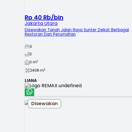
Rp 40 Rb/bln
Jakarta Utara
Disewakan Tanah Jalan Raya Sunter Dekat Berbagai
Restoran Dan Perumahan
0
0
2
0
m
2
2408
m
LIANA
Disewakan