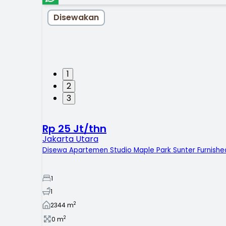
Disewakan
1
2
3
Rp 25 Jt/thn
Jakarta Utara
Disewa Apartemen Studio Maple Park Sunter Furnishe
1
1
2
2344
m
2
0
m