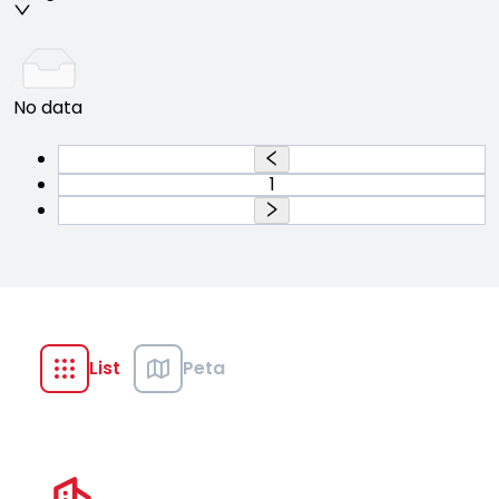
No data
1
List
Peta